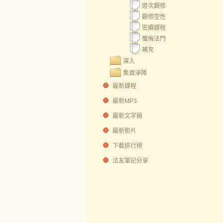
道次觀修
觀修空性
密續課程
懺悔法門
補充
深入
集資淨障
最新課程
最新MP3
最新文字稿
最新影片
下載排行榜
法友筆記分享