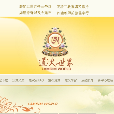
程下載
法藏文庫
道次第FAQ
道次寶藏
藏文學習
活動照片
各中心連結