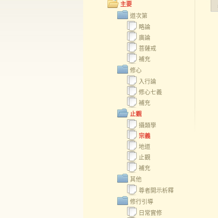
主要
道次第
略論
廣論
菩薩戒
補充
修心
入行論
修心七義
補充
止觀
攝類學
宗義
地道
止觀
補充
其他
尊者開示析釋
修行引導
日常實修