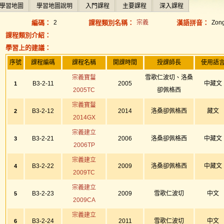
學習地圖
學習地圖說明
入門課程
主要課程
深入課程
編碼：
2
課程類別名稱：
宗義
漢語拼音：
Zon
課程類別介紹：
學習上的建議：
序號
課程編碼
課程名稱
開課時間
授課師長
使用語
宗義寶鬘
雪歌仁波切、洛桑
B3-2-11
2005
中藏文
1
2005TC
卻佩格西
宗義寶鬘
B3-2-12
2014
洛桑卻佩格西
藏文
2
2014GX
宗義建立
B3-2-21
2006
洛桑卻佩格西
中藏文
3
2006TP
宗義建立
B3-2-22
2009
洛桑卻佩格西
中藏文
4
2009TC
宗義建立
B3-2-23
2009
雪歌仁波切
中文
5
2009CA
宗義建立
B3-2-24
2011
雪歌仁波切
中文
6