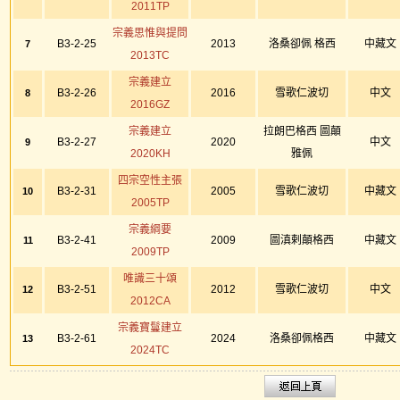
2011TP
宗義思惟與提問
B3-2-25
2013
洛桑卻佩 格西
中藏文
7
2013TC
宗義建立
B3-2-26
2016
雪歌仁波切
中文
8
2016GZ
宗義建立
拉朗巴格西 圖顛
B3-2-27
2020
中文
9
2020KH
雅佩
四宗空性主張
B3-2-31
2005
雪歌仁波切
中藏文
10
2005TP
宗義綱要
B3-2-41
2009
圖滇剌顛格西
中藏文
11
2009TP
唯識三十頌
B3-2-51
2012
雪歌仁波切
中文
12
2012CA
宗義寶鬘建立
B3-2-61
2024
洛桑卻佩格西
中藏文
13
2024TC