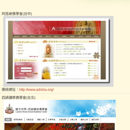
阿底峽佛學會(台中)
連結網址：
http://www.adisha.org/
四諦講修佛學會(台北)