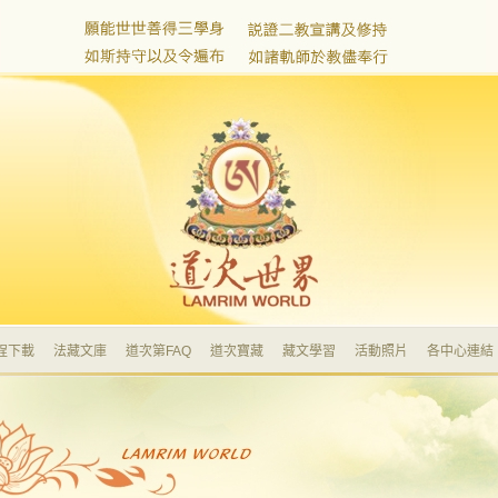
程下載
法藏文庫
道次第FAQ
道次寶藏
藏文學習
活動照片
各中心連結