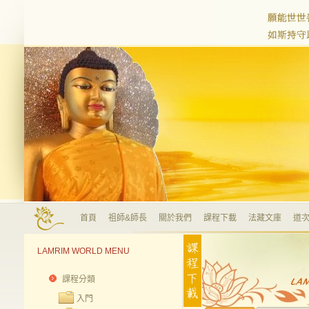
首頁
祖師&師長
關於我們
課程下載
法藏文庫
道次
LAMRIM WORLD MENU
課程分類
入門