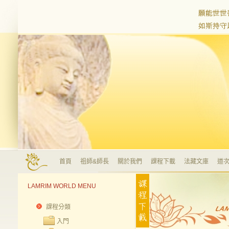
首頁
祖師&師長
關於我們
課程下載
法藏文庫
道次
LAMRIM WORLD MENU
課程分類
入門