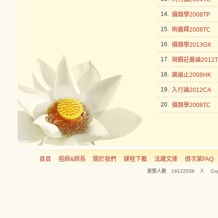
14.
攝類學2008TP
15.
明義釋2008TC
16.
攝類學2013GX
17.
現觀莊嚴論2012T
18.
廣論止2008HK
19.
入行論2012CA
20.
攝類學2008TC
首頁
祖師&師長
關於我們
課程下載
法藏文庫
道次第FAQ
瀏覽人數 19122539 人 Copyright