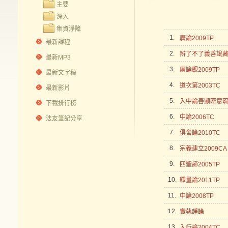
主要
深入
集資淨障
1.
廣論2009TP
最新課程
2.
辨了不了義善說藏論
最新MP3
3.
廣論觀2009TP
最新文字稿
4.
道次第2003TC
最新影片
5.
入中論善顯密意疏2
下載排行榜
6.
中論2006TC
法友筆記分享
7.
俱舍論2010TC
8.
宗義建立2009CA
9.
四聖諦2005TP
10.
釋量論2011TP
11.
中論2008TP
12.
實執諍論
13.
入行論2004TC