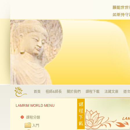
首頁
祖師&師長
關於我們
課程下載
法藏文庫
道次
LAMRIM WORLD MENU
課程分類
入門