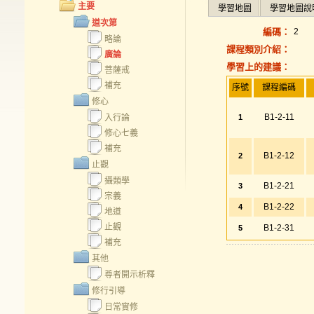
主要
學習地圖
學習地圖說
道次第
編碼：
2
略論
課程類別介紹：
廣論
學習上的建議：
菩薩戒
補充
序號
課程編碼
修心
B1-2-11
入行論
1
修心七義
補充
B1-2-12
2
止觀
攝類學
B1-2-21
3
宗義
B1-2-22
4
地道
止觀
B1-2-31
5
補充
其他
尊者開示析釋
修行引導
日常實修