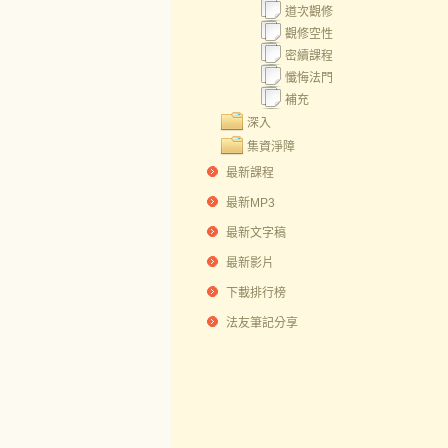
道次觀修
觀修空性
密續課程
懺悔法門
補充
深入
集資淨障
最新課程
最新MP3
最新文字稿
最新影片
下載排行榜
法友筆記分享