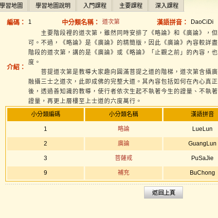
學習地圖
學習地圖說明
入門課程
主要課程
深入課程
編碼：
1
中分類名稱：
道次第
漢語拼音：
DaoCiDi
主要階段裡的道次第，雖然同時安排了《略論》和《廣論》，但
可。不過，《略論》是《廣論》的精簡版，因此《廣論》內容較詳盡
階段的道次第，講的是《廣論》或《略論》「止觀之前」的內容，也
度。
介紹：
菩提道次第是教導大家趣向圓滿菩提之道的階梯，道次第含攝廣
融攝三士之道次，此即成佛的完整大道。其內容包括如何在內心真正
後，透過善知識的教導，使行者依次生起不執著今生的證量、不執著
證量，再更上層樓至上士道的六度萬行。
小分類編碼
小分類名稱
漢語拼音
1
略論
LueLun
2
廣論
GuangLun
3
菩薩戒
PuSaJie
9
補充
BuChong