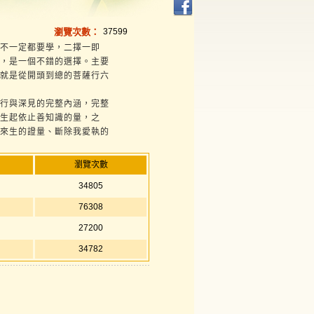
瀏覽次數：
37599
不一定都要學，二擇一即
，是一個不錯的選擇。主要
就是從開頭到總的菩薩行六
行與深見的完整內涵，完整
生起依止善知識的量，之
來生的證量、斷除我愛執的
瀏覽次數
34805
76308
27200
34782