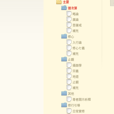
主要
道次第
略論
廣論
菩薩戒
補充
修心
入行論
修心七義
補充
止觀
攝類學
宗義
地道
止觀
補充
其他
尊者開示析釋
修行引導
日常實修