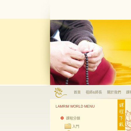
首頁
祖師&師長
關於我們
課
LAMRIM WORLD MENU
課程分類
入門