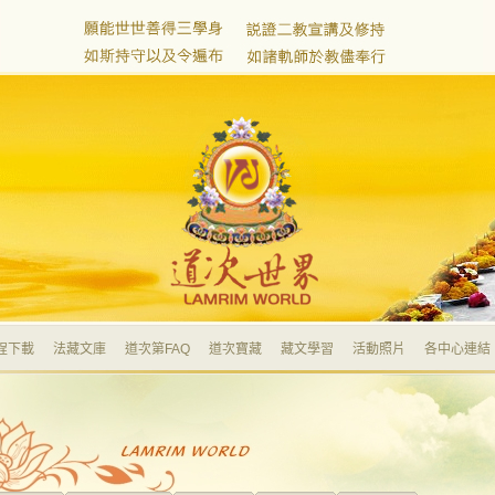
程下載
法藏文庫
道次第FAQ
道次寶藏
藏文學習
活動照片
各中心連結