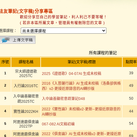
法友筆記(文字稿)分享專區
歡迎分享您自己的學習筆記，利人利己不要等喔！
( 若非本區所屬文章，管理員有權刪除您的文章 )
選擇課程：
所有課程的筆記
序號
課程名稱
筆記(文字稿)標題
點閱率
宗大師證道歌
39
1
2025《證道歌》04-07AI 生成未校稿
2025TC
2016《入菩薩行論》AI 生成未校稿（洛桑卻佩格
2
49
入行論2016TC
西）v2-更接近原錄音的AI轉抄版
入中論善顯密意
3
50
入中論善顯密意疏筆記048
疏2025TC
2022《寶性論》未校稿v2-更新--更接近原錄音的
4
44
寶性論2022KH
AI轉抄版
阿毘達磨俱舍論
54
5
067-082 AI文稿初编
2022TP
2022《俱舍論》AI 生成未校稿v2-更新--更接近原
阿毘達磨俱舍論
6
69