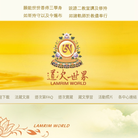
程下載
法藏文庫
道次第FAQ
道次寶藏
藏文學習
活動照片
各中心連結