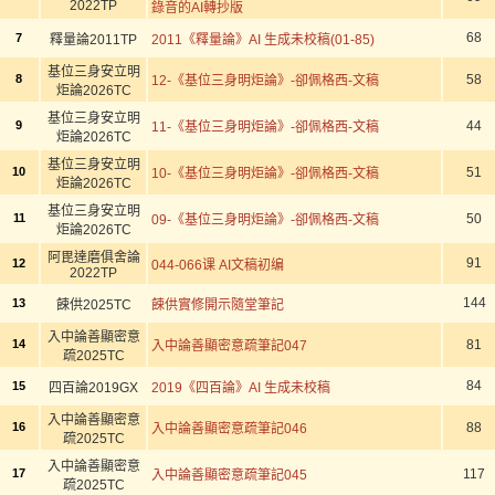
2022TP
錄音的AI轉抄版
68
7
釋量論2011TP
2011《釋量論》AI 生成未校稿(01-85)
基位三身安立明
8
58
12-《基位三身明炬論》-卻佩格西-文稿
炬論2026TC
基位三身安立明
9
44
11-《基位三身明炬論》-卻佩格西-文稿
炬論2026TC
基位三身安立明
10
51
10-《基位三身明炬論》-卻佩格西-文稿
炬論2026TC
基位三身安立明
11
50
09-《基位三身明炬論》-卻佩格西-文稿
炬論2026TC
阿毘達磨俱舍論
91
12
044-066课 AI文稿初编
2022TP
144
13
餗供2025TC
餗供實修開示隨堂筆記
入中論善顯密意
14
81
入中論善顯密意疏筆記047
疏2025TC
84
15
四百論2019GX
2019《四百論》AI 生成未校稿
入中論善顯密意
16
88
入中論善顯密意疏筆記046
疏2025TC
入中論善顯密意
17
117
入中論善顯密意疏筆記045
疏2025TC