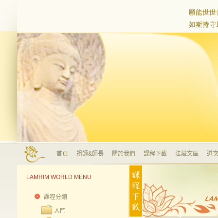
首頁
祖師&師長
關於我們
課程下載
法藏文庫
道次
LAMRIM WORLD MENU
課程分類
入門