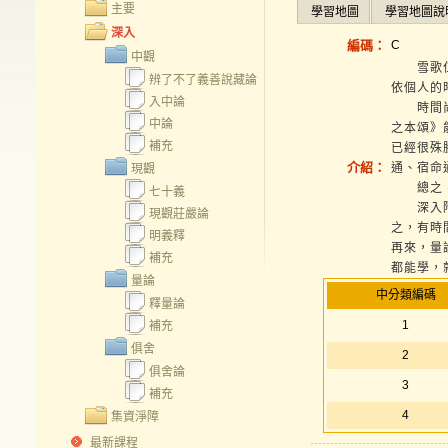
主要
學習地圖
學習地圖說
深入
編碼：
C
中觀
雪歌仁波
辨了不了義善說藏論
依個人的
入中論
時間尚且
中論
之本頌》
補充
已經很殊
介紹：
通、宿命
現觀
總之，入
七十義
深入階段
現觀莊嚴論
之，有時
明義釋
再來，量
補充
都能學，
量論
中分類編碼
釋量論
1
補充
俱舍
2
俱舍論
3
補充
4
集資淨障
最新課程