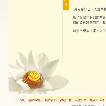
海内存知己，天涯共
爲了讓我們對您能有更
您的資料將只用在：當
若您不想被打擾，則不
首頁
祖師&師長
關於我們
課程下載
法藏文庫
道次第FAQ