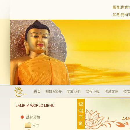
首頁
祖師&師長
關於我們
課程下載
法藏文庫
道次
LAMRIM WORLD MENU
課程分類
入門