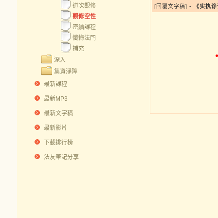
道次觀修
[回覆文字稿] -
《实执诤
觀修空性
密續課程
懺悔法門
補充
深入
集資淨障
最新課程
最新MP3
最新文字稿
最新影片
下載排行榜
法友筆記分享