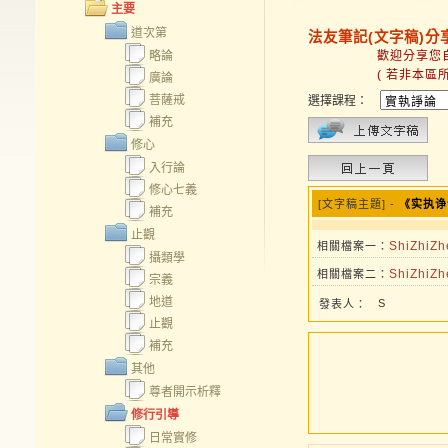
主要
道次第
法友筆記(文字稿)分
略論
歡迎分享您自己的
( 若非本區所屬文
廣論
菩薩戒
選擇課程：
補充
修心
入行論
修心七義
[文字稿主題] -
《实执诤
補充
止觀
ShiZhiZ
相關檔案一：
攝類學
ShiZhiZ
相關檔案二：
宗義
地道
S
發表人：
止觀
補充
其他
尊者開示析釋
修行引導
日常實修