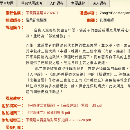
學習地圖
學習地圖說明
入門課程
主要課程
深入課程
課程名稱：
宗義寶鬘建立2024TC
漢語拼音：
ZongYiBaoManjia
授課師長：
洛桑卻佩格西
翻譯：
扎西老師
課程簡介：
自佛入滅後約莫四百年間，佛弟子們由於戒規及見地看法不
派，此時為「部派佛教」。
而後，藏系學者們匯整具代表性的教派思想，並以基、道、果
其中包括二個大乘（中觀、唯識）及二個小乘（有部、經部）
四宗雖同屬內道教派，但隨時代發展下，仍有著各自不共的主
攸關佛子們解脫之理，故是各派主張之根本要處。
此二論是欲獲得空性解脫見者，首要必須學習的基礎書，亦
《入中論》、《廣.略菩提道次第論》中的《勝觀章》….等類
《宗義寶鬘》作者為三寶無畏王而《宗義建立》為色拉寺教案作
以往師長雖曾多次講過此二論，但皆是個別講授，此次則是二
過的同學仍有所助益！
課程教材：
附加檔案一：
《宗義建立寶鬘論》+《宗義建立》-繁體-已校.pdf
附加檔案二：
《宗義建立》藏漢對照版.pdf
附加檔案三：
宗義建立寶鬘論對照 弘道譯2020-6-20.pdf
師長叮嚀：