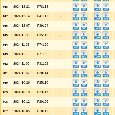
2024-12-21
P78L18
-
018
2024-12-14
P41L12
-
017
2024-12-07
P39L04
-
016
2024-11-30
P35L13
-
015
2024-11-23
P74L20
-
014
2024-11-16
P71L05
-
013
2024-11-09
P31L02
-
012
2024-11-02
P28L14
-
011
2024-10-26
P25L10
-
010
2024-10-19
P23L17
-
009
2024-10-12
P20L06
-
008
2024-10-05
P18L12
-
007