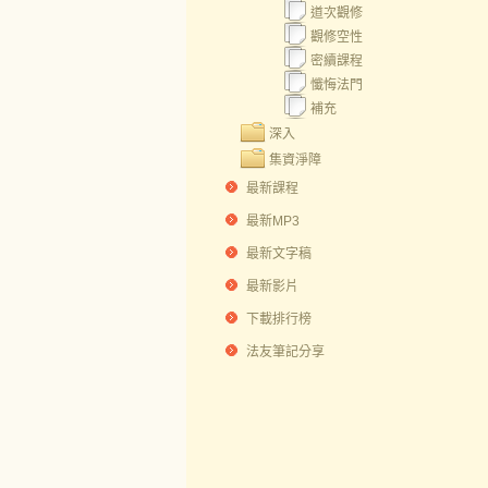
道次觀修
觀修空性
密續課程
懺悔法門
補充
深入
集資淨障
最新課程
最新MP3
最新文字稿
最新影片
下載排行榜
法友筆記分享