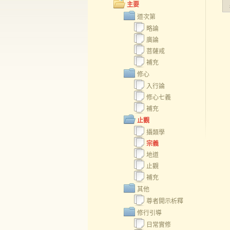
主要
道次第
略論
廣論
菩薩戒
補充
修心
入行論
修心七義
補充
止觀
攝類學
宗義
地道
止觀
補充
其他
尊者開示析釋
修行引導
日常實修