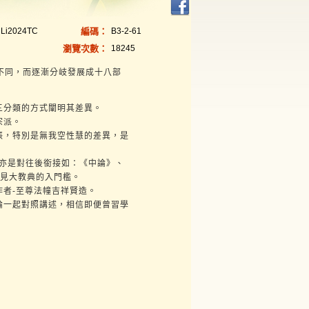
nLi2024TC
編碼：
B3-2-61
瀏覽次數：
18245
同，而逐漸分岐發展成十八部
三分類的方式闡明其差異。
宗派。
張，特別是無我空性慧的差異，是
是對往後銜接如：《中論》、
深見大教典的入門檻。
者-至尊法幢吉祥賢造。
論一起對照講述，相信即便曾習學