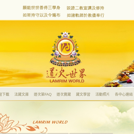
程下載
法藏文庫
道次第FAQ
道次寶藏
藏文學習
活動照片
各中心連結