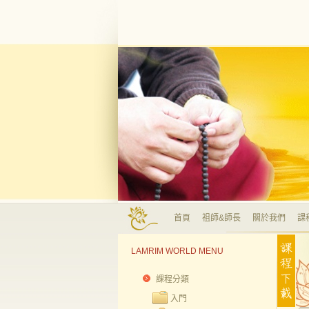
首頁
祖師&師長
關於我們
課
LAMRIM WORLD MENU
課程分類
入門