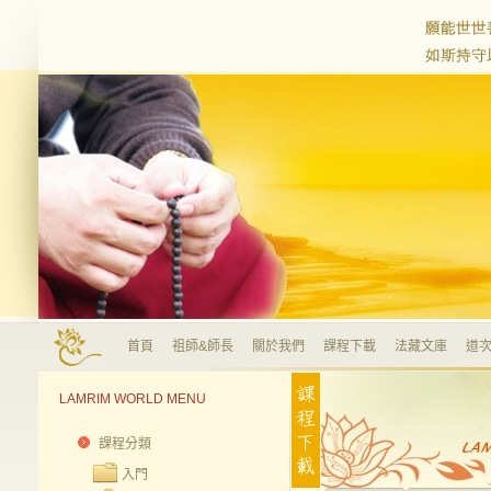
首頁
祖師&師長
關於我們
課程下載
法藏文庫
道次
LAMRIM WORLD MENU
課程分類
入門