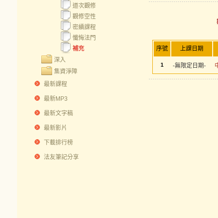
道次觀修
觀修空性
密續課程
懺悔法門
補充
序號
上課日期
深入
1
-無限定日期-
集資淨障
最新課程
最新MP3
最新文字稿
最新影片
下載排行榜
法友筆記分享