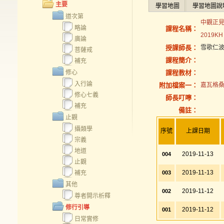
主要
學習地圖
學習地圖說
道次第
中觀正
略論
課程名稱：
2019KH
廣論
授課師長：
雪歌仁
菩薩戒
課程簡介：
補充
修心
課程教材：
入行論
附加檔案一：
嘉瓦格桑
修心七義
師長叮嚀：
補充
備註：
止觀
攝類學
序號
上課日期
宗義
地道
2019-11-13
004
止觀
2019-11-13
補充
003
其他
2019-11-12
002
尊者開示析釋
修行引導
2019-11-12
001
日常實修