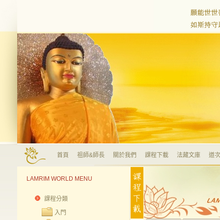
首頁
祖師&師長
關於我們
課程下載
法藏文庫
道次
LAMRIM WORLD MENU
課程分類
入門