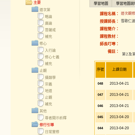
主要
學習地圖
學習地圖說
道次第
課程名稱：
道次觀修營
略論
授課師長：
雪歌仁
廣論
課程簡介：
菩薩戒
課程教材：
補充
修心
師長叮嚀：
入行論
備註：
第2及
修心七義
補充
序號
上課日期
止觀
攝類學
2013-04-21
048
宗義
地道
2013-04-21
047
止觀
補充
2013-04-21
046
其他
2013-04-20
045
尊者開示析釋
修行引導
2013-04-20
044
日常實修