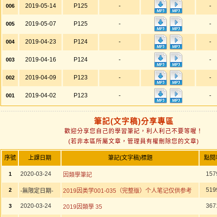
2019-05-14
P125
-
-
006
2019-05-07
P125
-
-
005
2019-04-23
P124
-
-
004
2019-04-16
P124
-
-
003
2019-04-09
P123
-
-
002
2019-04-02
P123
-
-
001
筆記(文字稿)分享專區
歡迎分享您自己的學習筆記，利人利己不要等喔！
(若非本區所屬文章，管理員有權刪除您的文章)
序號
上課日期
筆記(文字稿)標題
點閱
2020-03-24
157
1
因類學筆記
519
2
-無限定日期-
2019因类学001-035（完整版）个人笔记仅供参考
2020-03-24
367
3
2019因類學 35