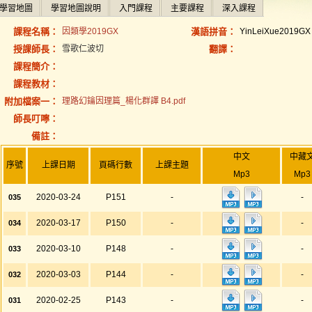
學習地圖
學習地圖說明
入門課程
主要課程
深入課程
課程名稱：
因類學2019GX
漢語拼音：
YinLeiXue2019GX
授課師長：
雪歌仁波切
翻譯：
課程簡介：
課程教材：
附加檔案一：
理路幻鑰因理篇_楊化群譯 B4.pdf
師長叮嚀：
備註：
中文
中藏
序號
上課日期
頁碼行數
上課主題
Mp3
Mp3
2020-03-24
P151
-
-
035
2020-03-17
P150
-
-
034
2020-03-10
P148
-
-
033
2020-03-03
P144
-
-
032
2020-02-25
P143
-
-
031