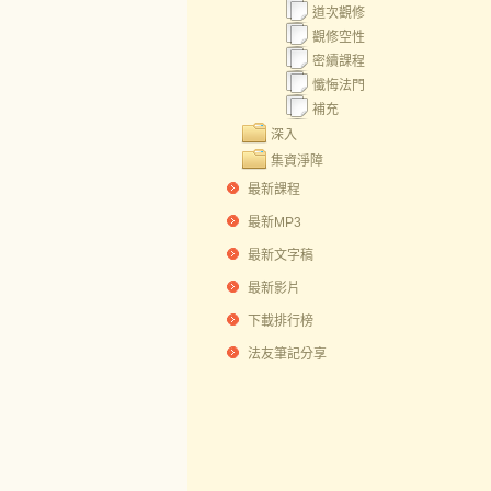
道次觀修
觀修空性
密續課程
懺悔法門
補充
深入
集資淨障
最新課程
最新MP3
最新文字稿
最新影片
下載排行榜
法友筆記分享