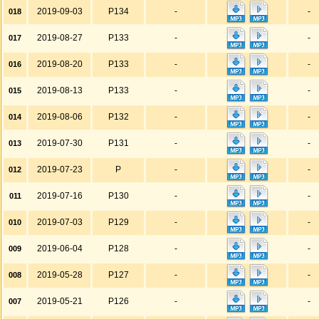
2019-09-03
P134
-
-
018
2019-08-27
P133
-
-
017
2019-08-20
P133
-
-
016
2019-08-13
P133
-
-
015
2019-08-06
P132
-
-
014
2019-07-30
P131
-
-
013
2019-07-23
P
-
-
012
2019-07-16
P130
-
-
011
2019-07-03
P129
-
-
010
2019-06-04
P128
-
-
009
2019-05-28
P127
-
-
008
2019-05-21
P126
-
-
007