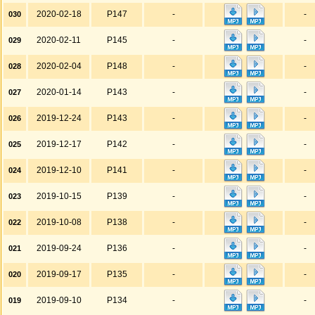
2020-02-18
P147
-
-
030
2020-02-11
P145
-
-
029
2020-02-04
P148
-
-
028
2020-01-14
P143
-
-
027
2019-12-24
P143
-
-
026
2019-12-17
P142
-
-
025
2019-12-10
P141
-
-
024
2019-10-15
P139
-
-
023
2019-10-08
P138
-
-
022
2019-09-24
P136
-
-
021
2019-09-17
P135
-
-
020
2019-09-10
P134
-
-
019