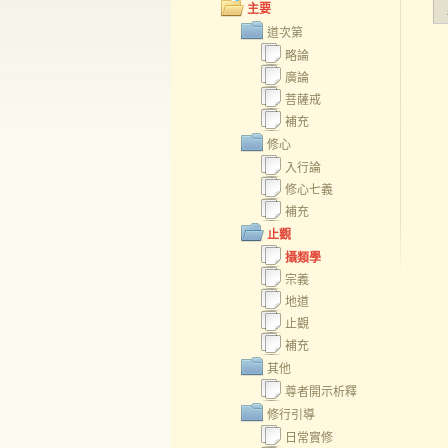
主要
道次第
略論
廣論
菩薩戒
補充
修心
入行論
修心七義
補充
止觀
攝類學
宗義
地道
止觀
補充
其他
尊者開示析釋
修行引導
日常實修