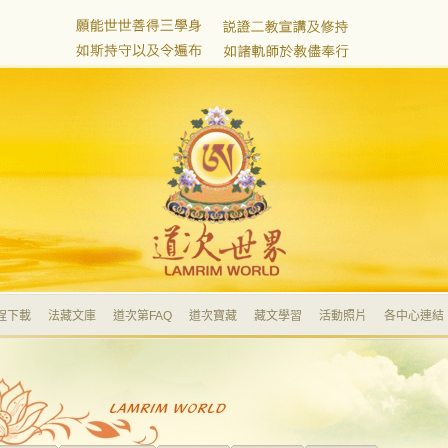
程下載
法藏文庫
道次第FAQ
道次寶藏
藏文學習
活動照片
各中心連結