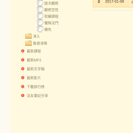
2017-01-08
2
道次觀修
觀修空性
密續課程
懺悔法門
補充
深入
集資淨障
最新課程
最新MP3
最新文字稿
最新影片
下載排行榜
法友筆記分享