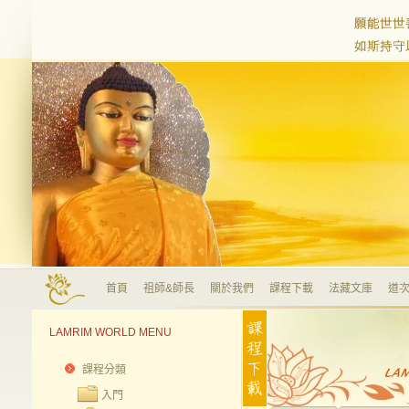
首頁
祖師&師長
關於我們
課程下載
法藏文庫
道次
LAMRIM WORLD MENU
課程分類
入門