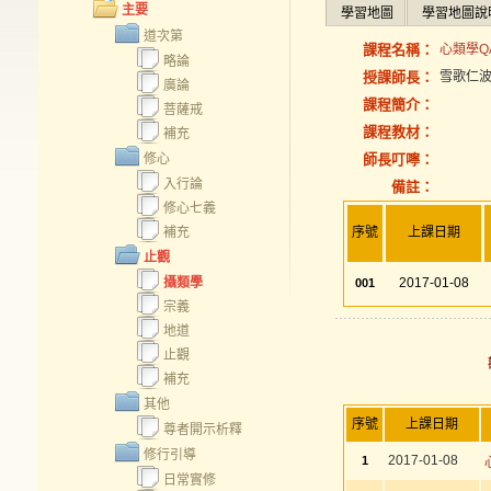
主要
學習地圖
學習地圖說
道次第
課程名稱：
心類學QA
略論
授課師長：
雪歌仁
廣論
課程簡介：
菩薩戒
課程教材：
補充
修心
師長叮嚀：
入行論
備註：
修心七義
補充
序號
上課日期
止觀
攝類學
2017-01-08
001
宗義
地道
止觀
補充
其他
序號
上課日期
尊者開示析釋
修行引導
2017-01-08
1
日常實修