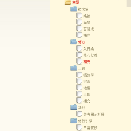
主要
道次第
略論
廣論
菩薩戒
補充
修心
入行論
修心七義
補充
止觀
攝類學
宗義
地道
止觀
補充
其他
尊者開示析釋
修行引導
日常實修