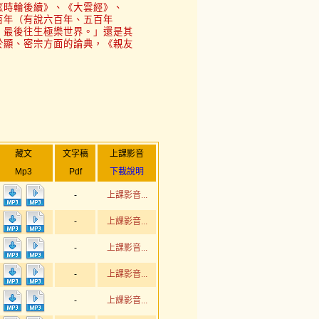
《時輪後續》、《大雲經》、
百年（有說六百年、五百年
，最後往生極樂世界。」還是其
於顯、密宗方面的論典，《親友
藏文
文字稿
上課影音
Mp3
Pdf
下載說明
-
上課影音...
-
上課影音...
-
上課影音...
-
上課影音...
-
上課影音...