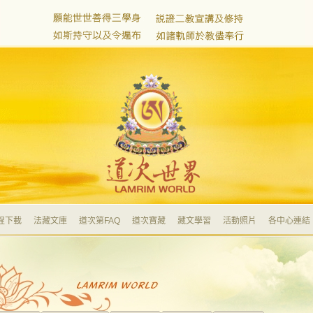
程下載
法藏文庫
道次第FAQ
道次寶藏
藏文學習
活動照片
各中心連結