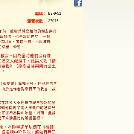
C
編碼：
B2-9-52
瀏覽次數：
27075
年前，龍樹菩薩寫給他的親友樂行
，這封信，也是寫給你的。一封
堅信因果、誠信三寶、六度波羅
在家居士修習。
的教言。因為當時他們沒有碰
在漢文大藏經中，此論又名《勸
法要偈》（龍樹菩薩與樂行國王
）。
《親友書》篇幅不多，但已經
包含
。由於是作者對樂行王的
教言，故
。
佛在諸多大乘經典中親自授記的
登
周知他開創了兩大車軌中
的甚深見
大宗派奉為開山始祖。因而，此論
種下殊勝無比的
解脫善根。
乘。本師釋迦牟尼佛在《楞伽
，彼名稱中呼作龍，能破有無二