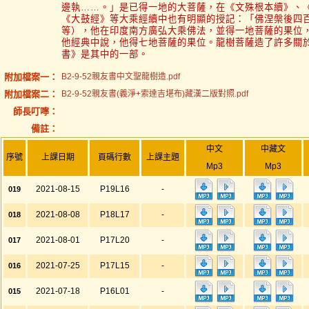
邊執……。」是已得一地的大菩薩，在《文殊根本續》、
《大鼓經》等大乘經續中也有明顯的授記：「佛涅槃後四
等），他在印度南方廣弘大乘佛法，並得一地菩薩的果位
他經典中說，他得七地菩薩的果位。龍樹菩薩造了許多關
書》是其中的一部。
附加檔案一：
B2-9-52親友書中文聖龍樹造.pdf
附加檔案二：
B2-9-52親友書(義淨+索達吉堪布)藏漢二版對照.pdf
師長叮嚀：
備註：
中文
中藏文
序號
上課日期
頁碼行數
上課主題
Mp3
Mp3
2021-08-15
P19L16
-
019
2021-08-08
P18L17
-
018
2021-08-01
P17L20
-
017
2021-07-25
P17L15
-
016
2021-07-18
P16L01
-
015