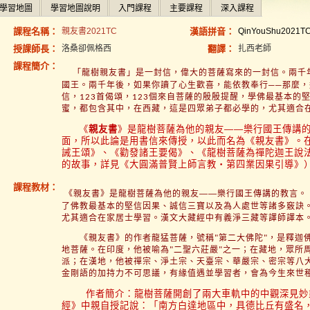
學習地圖
學習地圖說明
入門課程
主要課程
深入課程
課程名稱：
親友書2021TC
漢語拼音：
QinYouShu2021T
授課師長：
洛桑卻佩格西
翻譯：
扎西老師
課程簡介：
「龍樹親友書」是一封信，偉大的菩薩寫來的一封信。兩千
國王。兩千年後，如果你讀了心生歡喜，能依教奉行──那麼
信，
首偈頌，
個來自菩薩的殷殷提醒，學佛最基本的
123
123
蜜，都包含其中，在西藏，這是四眾弟子都必學的，尤其適合
《
親友書
》是龍樹菩薩為他的親友——樂行國王傳講
面，所以此論是用書信來傳授，以此而名為《親友書》。
誡王頌》、《勸發諸王要偈》、《龍樹菩薩為禪陀迦王說
的故事，詳見《大圓滿普賢上師言教‧第四業因果引導》
課程教材：
《親友書》是龍樹菩薩為他的親友——樂行國王傳講的教言。
了佛教最基本的堅信因果、誠信三寶以及為人處世等諸多竅訣
尤其適合在家居士學習。漢文大藏經中有義淨三藏等譯師譯本
《親友書》的作者龍猛菩薩，號稱
第二大佛陀
，是釋迦
"
"
地菩薩。在印度，他被喻為
二聖六莊嚴
之一；在藏地，眾所
"
"
派；在漢地，他被禪宗、淨土宗、天臺宗、華嚴宗、密宗等八
金剛語的加持力不可思議，有緣值遇並學習者，會為今生來世
作者簡介：龍樹菩薩開創了兩大車軌中的中觀深見妙
經》中親自授記說：「南方白達地區中，具德比丘有盛名