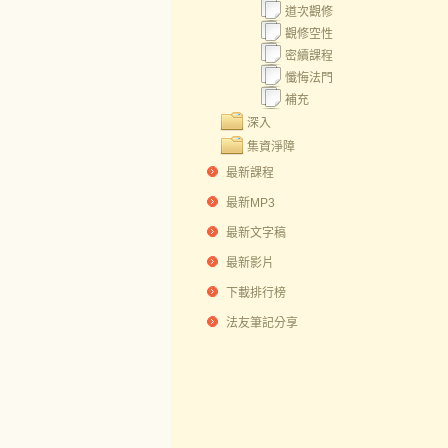
道次觀修
觀修空性
密續課程
懺悔法門
補充
深入
集資淨障
最新課程
最新MP3
最新文字稿
最新影片
下載排行榜
法友筆記分享