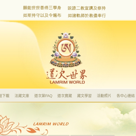
程下載
法藏文庫
道次第FAQ
道次寶藏
藏文學習
活動照片
各中心連結