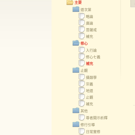
主要
道次第
略論
廣論
菩薩戒
補充
修心
入行論
修心七義
補充
止觀
攝類學
宗義
地道
止觀
補充
其他
尊者開示析釋
修行引導
日常實修