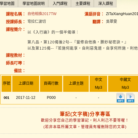
學習地圖
學習地圖說明
入門課程
主要課程
深入課程
課程名稱：
自他相換2017TW
漢語拼音：
ZiTaXiangHuan20
授課師長：
穹拉仁波切
翻譯：
吳翠雯
課程簡介：
以《入行論》的一個半偈頌：
第八品，第120偈後2句--『當修自他換，勝妙祕密訣。』
以及第125偈--『若施何能享，自利惡鬼道，自享何所施，利
課程教材：
師長叮嚀：
備註：
中文
中藏文
序號
上課日期
頁碼行數
上課主題
Mp3
Mp3
2017-11-12
P000
-
-
001
筆記(文字稿)分享專區
歡迎分享您自己的學習筆記，利人利己不要等喔！
(若非本區所屬文章，管理員有權刪除您的文章)