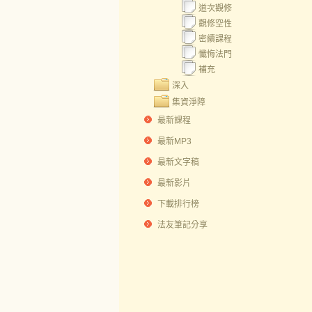
道次觀修
觀修空性
密續課程
懺悔法門
補充
深入
集資淨障
最新課程
最新MP3
最新文字稿
最新影片
下載排行榜
法友筆記分享