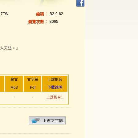
17TW
編碼：
B2-9-62
瀏覽次數：
3065
他人天法。』
藏文
文字稿
上課影音
Mp3
Pdf
下載說明
-
-
上課影音...