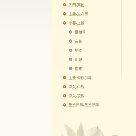
入門-其他
主要-道次第
主要-止觀
攝類學
宗義
地道
止觀
補充
主要-修行引導
深入-中觀
深入-現觀
集資淨障-集資淨障