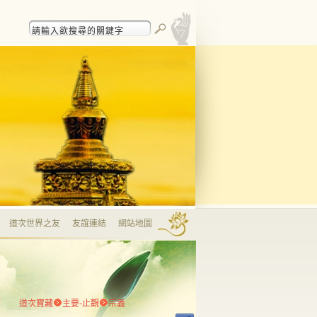
道次世界之友
友誼連結
網站地圖
道次寶藏
主要-止觀
宗義