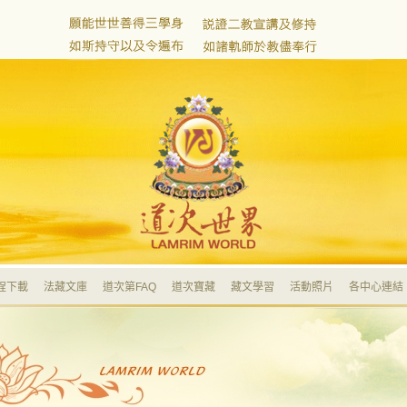
程下載
法藏文庫
道次第FAQ
道次寶藏
藏文學習
活動照片
各中心連結