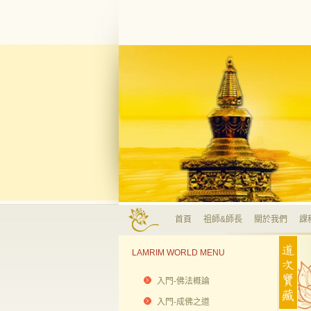
首頁
祖師&師長
關於我們
課
LAMRIM WORLD MENU
入門-佛法概論
入門-成佛之道