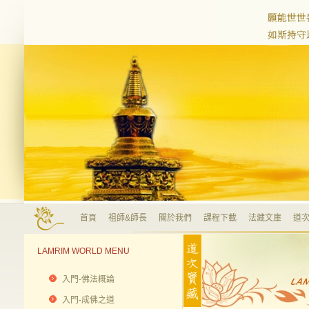
首頁
祖師&師長
關於我們
課程下載
法藏文庫
道次
LAMRIM WORLD MENU
入門-佛法概論
入門-成佛之道