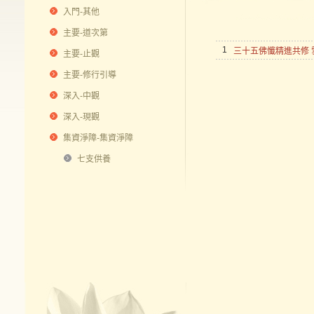
入門-其他
主要-道次第
1
三十五佛懺精進共修 
主要-止觀
主要-修行引導
深入-中觀
深入-現觀
集資淨障-集資淨障
七支供養