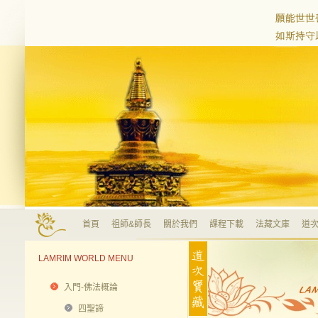
首頁
祖師&師長
關於我們
課程下載
法藏文庫
道次
LAMRIM WORLD MENU
入門-佛法概論
四聖諦