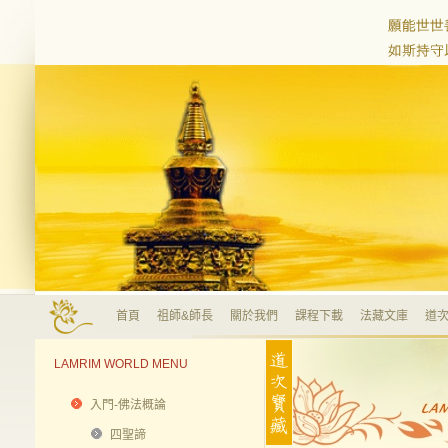
首頁
祖師&師長
關於我們
課程下載
法藏文庫
道次
LAMRIM WORLD MENU
入門-佛法概論
四聖諦