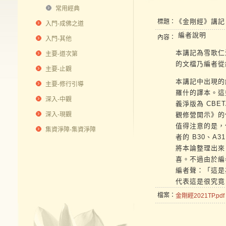
常用經典
《金剛經》講記 
標題：
入門-成佛之道
編者說明
內容：
入門-其他
本講記為雪歌仁波切
主要-道次第
的文檔乃編者從
主要-止觀
本講記中出現的
主要-修行引導
羅什的譯本。這
深入-中觀
義淨版為 CBE
深入-現觀
觀修營開示》的
值得注意的是，
集資淨障-集資淨障
者的 B30、A
將本論整理出來
喜。不過由於編
編者聲：「這是
代表這是很究竟
檔案：
金剛經2021TP.pdf