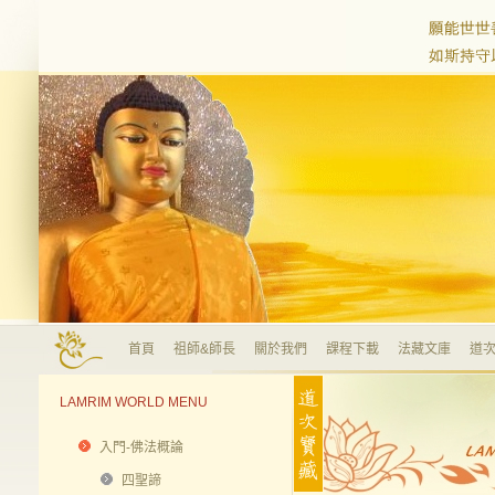
首頁
祖師&師長
關於我們
課程下載
法藏文庫
道次
LAMRIM WORLD MENU
入門-佛法概論
四聖諦