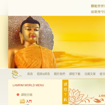
首頁
祖師&師長
關於我們
課程下載
法藏文庫
道次
LAMRIM WORLD MENU
課程分類
入門