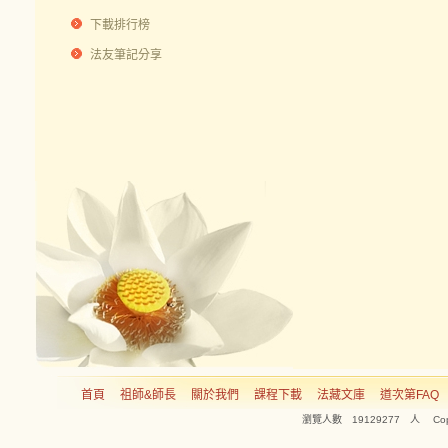
下載排行榜
法友筆記分享
首頁
祖師&師長
關於我們
課程下載
法藏文庫
道次第FAQ
瀏覽人數 19129277 人 Copyright