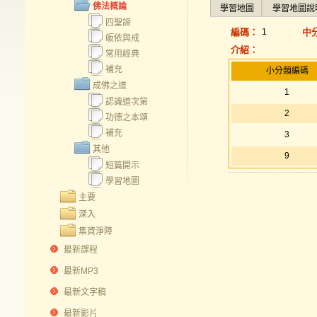
佛法概論
學習地圖
學習地圖說
四聖諦
編碼：
1
中
皈依與戒
介紹：
常用經典
補充
小分類編碼
成佛之道
1
認識道次第
2
功德之本頌
補充
3
其他
9
短篇開示
學習地圖
主要
深入
集資淨障
最新課程
最新MP3
最新文字稿
最新影片