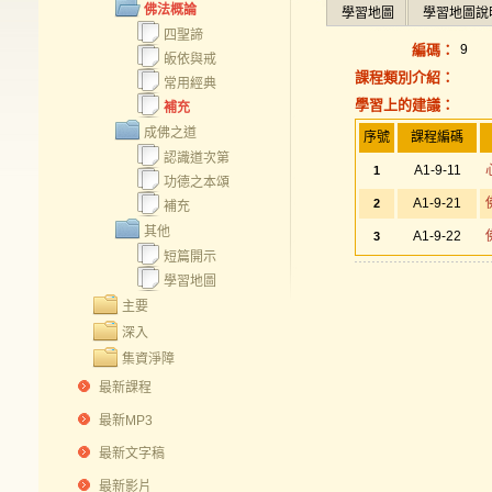
佛法概論
學習地圖
學習地圖說
四聖諦
編碼：
9
皈依與戒
課程類別介紹：
常用經典
學習上的建議：
補充
成佛之道
序號
課程編碼
認識道次第
A1-9-11
1
功德之本頌
A1-9-21
2
補充
其他
A1-9-22
3
短篇開示
學習地圖
主要
深入
集資淨障
最新課程
最新MP3
最新文字稿
最新影片