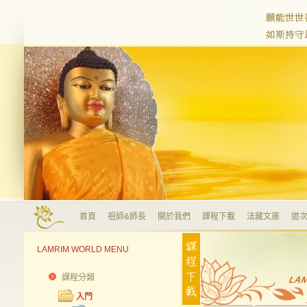
首頁
祖師&師長
關於我們
課程下載
法藏文庫
道次
LAMRIM WORLD MENU
課程分類
入門