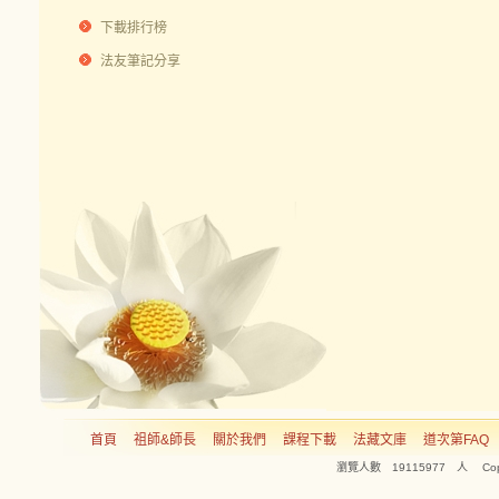
下載排行榜
法友筆記分享
首頁
祖師&師長
關於我們
課程下載
法藏文庫
道次第FAQ
瀏覽人數 19115977 人 Copyright