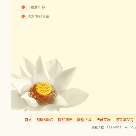
下載排行榜
法友筆記分享
首頁
祖師&師長
關於我們
課程下載
法藏文庫
道次第FAQ
瀏覽人數 19114003 人 Copyright