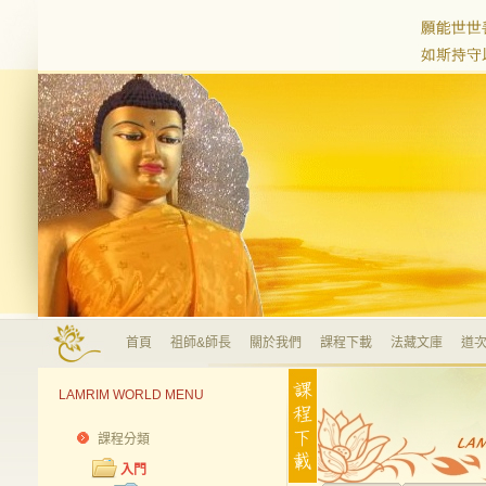
首頁
祖師&師長
關於我們
課程下載
法藏文庫
道次
LAMRIM WORLD MENU
課程分類
入門