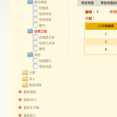
佛法概論
學習地圖
學習地圖說
四聖諦
編碼：
2
中分
皈依與戒
介紹：
常用經典
補充
小分類編碼
成佛之道
1
認識道次第
2
功德之本頌
補充
9
其他
短篇開示
學習地圖
主要
深入
集資淨障
最新課程
最新MP3
最新文字稿
最新影片