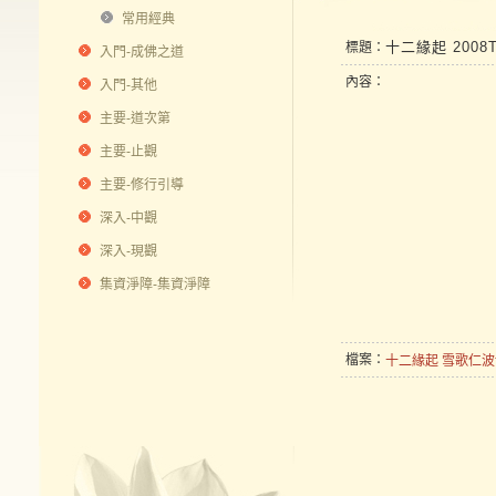
常用經典
十二緣起 200
標題：
入門-成佛之道
內容：
入門-其他
主要-道次第
主要-止觀
主要-修行引導
深入-中觀
深入-現觀
集資淨障-集資淨障
檔案：
十二緣起 雪歌仁波切