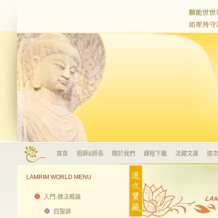
首頁
祖師&師長
關於我們
課程下載
法藏文庫
道次
LAMRIM WORLD MENU
入門-佛法概論
四聖諦