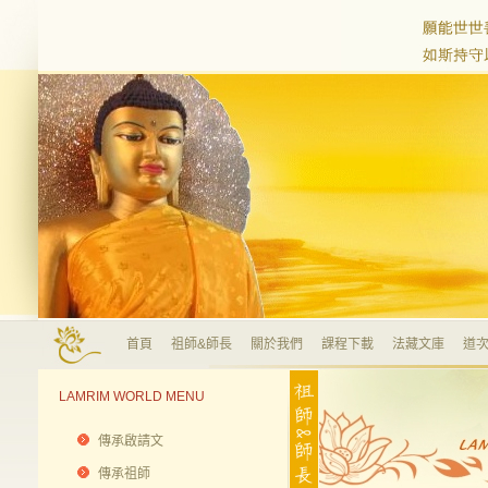
首頁
祖師&師長
關於我們
課程下載
法藏文庫
道次
LAMRIM WORLD MENU
傳承啟請文
傳承祖師