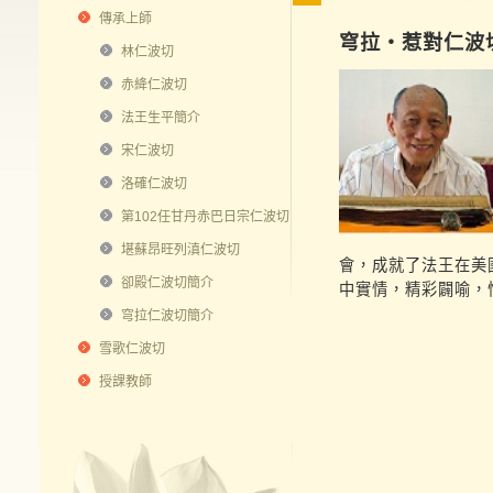
傳承上師
穹拉‧惹對仁波切(1
林仁波切
赤絳仁波切
法王生平簡介
宋仁波切
洛確仁波切
第102任甘丹赤巴日宗仁波切
堪蘇昂旺列滇仁波切
會，成就了法王在美
卻殿仁波切簡介
中實情，精彩闢喻，
穹拉仁波切簡介
雪歌仁波切
授課教師