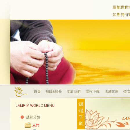
首頁
祖師&師長
關於我們
課程下載
法藏文庫
道次
LAMRIM WORLD MENU
課程分類
入門