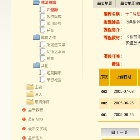
佛法概論
學習地圖
學習地圖說
四聖諦
課程名稱：
十二緣起2
皈依與戒
授課師長：
洛桑卻
常用經典
課程簡介：
補充
《菩提
課程教材：
成佛之道
字體放大
認識道次第
2.
功德之本頌
師長叮嚀：
補充
備註：
其他
短篇開示
序號
上課日期
學習地圖
主要
2005-07-03
003
深入
集資淨障
2005-06-26
002
最新課程
2005-06-25
001
最新MP3
最新文字稿
最新影片