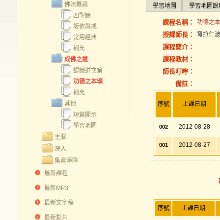
佛法概論
學習地圖
學習地圖說
四聖諦
課程名稱：
功德之本頌
皈依與戒
授課師長：
穹拉仁
常用經典
課程簡介：
補充
課程教材：
成佛之道
認識道次第
師長叮嚀：
功德之本頌
備註：
補充
其他
序號
上課日期
短篇開示
學習地圖
2012-08-28
002
主要
2012-08-27
001
深入
集資淨障
最新課程
最新MP3
最新文字稿
序號
上課日期
最新影片