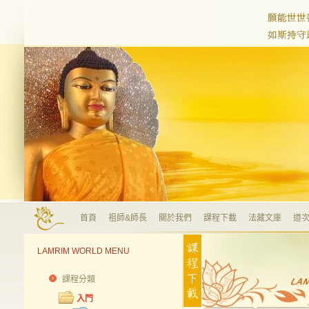
首頁
祖師&師長
關於我們
課程下載
法藏文庫
道次
LAMRIM WORLD MENU
課程分類
入門