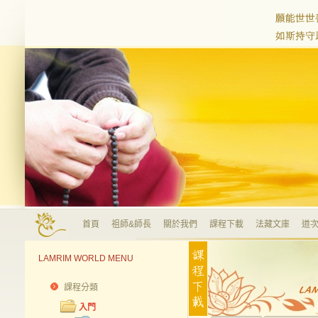
首頁
祖師&師長
關於我們
課程下載
法藏文庫
道次
LAMRIM WORLD MENU
課程分類
入門