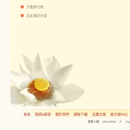
下載排行榜
法友筆記分享
首頁
祖師&師長
關於我們
課程下載
法藏文庫
道次第FAQ
瀏覽人數 19116944 人 Copyright