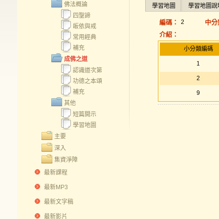
佛法概論
學習地圖
學習地圖說
四聖諦
編碼：
2
中分
皈依與戒
介紹：
常用經典
補充
小分類編碼
成佛之道
1
認識道次第
2
功德之本頌
補充
9
其他
短篇開示
學習地圖
主要
深入
集資淨障
最新課程
最新MP3
最新文字稿
最新影片