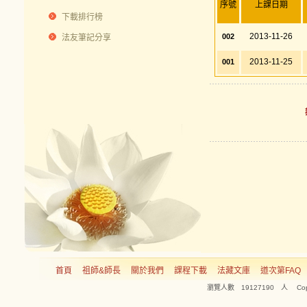
序號
上課日期
下載排行榜
2013-11-26
002
法友筆記分享
2013-11-25
001
首頁
祖師&師長
關於我們
課程下載
法藏文庫
道次第FAQ
瀏覽人數 19127190 人 Copyright