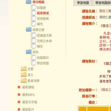
佛法概論
學習地圖
學習地圖說
四聖諦
課程名稱：
隨念三寶經
皈依與戒
授課師長：
穹拉仁
常用經典
課程簡介：
補充
《
隨念
成佛之道
凡是
認識道次第
展轉地
功德之本頌
之行。
證得一
補充
佛法的
其他
短篇開示
課程教材：
學習地圖
《
隨
主要
現
深入
步地了
集資淨障
漢地僧
最新課程
附加檔案一：
《隨念三
最新MP3
師長叮嚀：
最新文字稿
備註：
最新影片