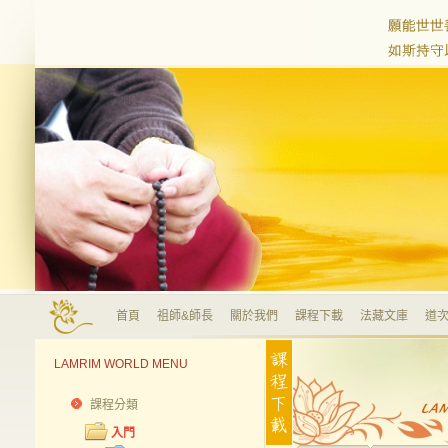
首頁
祖師&師長
關於我們
課程下載
法藏文庫
道次
LAMRIM WORLD MENU
課程分類
入門