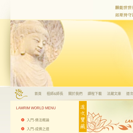
首頁
祖師&師長
關於我們
課程下載
法藏文庫
道次
LAMRIM WORLD MENU
入門-佛法概論
入門-成佛之道