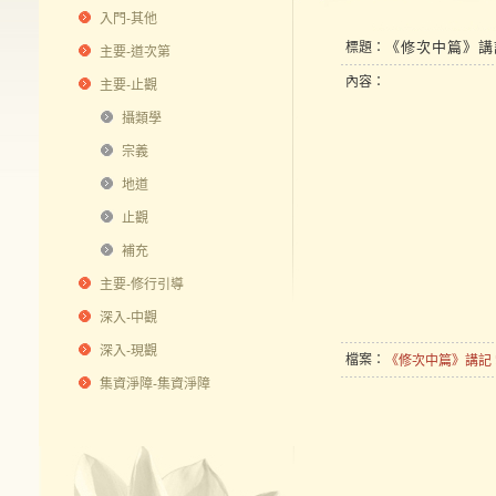
入門-其他
《修次中篇》講
標題：
主要-道次第
內容：
主要-止觀
攝類學
宗義
地道
止觀
補充
主要-修行引導
深入-中觀
深入-現觀
檔案：
《修次中篇》講記 
集資淨障-集資淨障