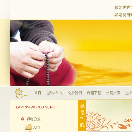
首頁
祖師&師長
關於我們
課程下載
法藏文庫
道次
LAMRIM WORLD MENU
課程分類
入門