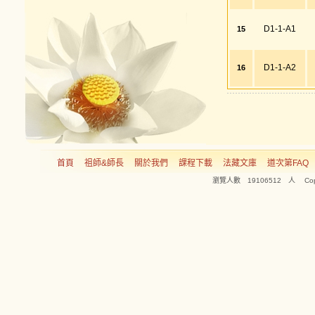
D1-1-A1
15
D1-1-A2
16
首頁
祖師&師長
關於我們
課程下載
法藏文庫
道次第FAQ
瀏覽人數 19106512 人 Copyright