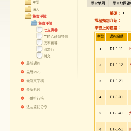
主要
學習地圖
學習地圖說
深入
編碼：
1
集資淨障
課程類別介紹：
集資淨障
學習上的建議：
七支供養
序號
課程編碼
二勝六莊嚴禮供
兜率百尊
D1-1-11
1
四加行
補充
最新課程
D1-1-12
2
最新MP3
最新文字稿
D1-1-21
3
最新影片
D1-1-31
4
下載排行榜
法友筆記分享
D1-1-41
5
D1-1-51
6