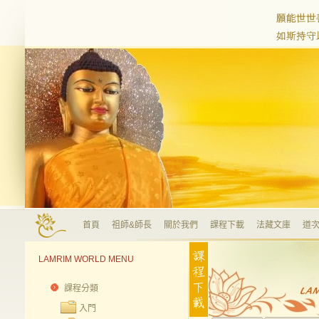
首頁
祖師&師長
關於我們
課程下載
法藏文庫
道次
LAMRIM WORLD MENU
課程分類
入門