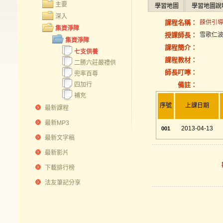
主要
學習地圖
學習地圖說
深入
課程名稱：
餗供引導2
集資淨障
授課師長：
雪歌仁
集資淨障
課程簡介：
七支供養
課程教材：
二勝六莊嚴禮供
師長叮嚀：
兜率百尊
四加行
備註：
補充
序號
上課日期
最新課程
最新MP3
2013-04-13
001
最新文字稿
最新影片
下載排行榜
法友筆記分享