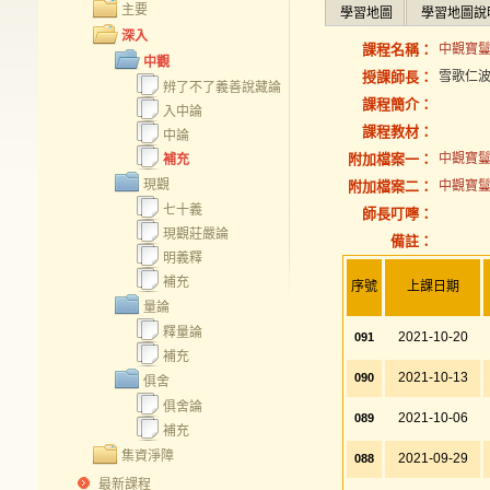
主要
學習地圖
學習地圖說
深入
課程名稱：
中觀寶鬘論
中觀
授課師長：
雪歌仁
辨了不了義善說藏論
課程簡介：
入中論
課程教材：
中論
附加檔案一：
中觀寶鬘論
補充
現觀
附加檔案二：
中觀寶鬘
七十義
師長叮嚀：
現觀莊嚴論
備註：
明義釋
補充
序號
上課日期
量論
釋量論
2021-10-20
091
補充
2021-10-13
090
俱舍
俱舍論
2021-10-06
089
補充
集資淨障
2021-09-29
088
最新課程