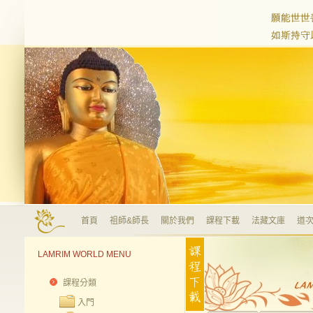
首頁
祖師&師長
關於我們
課程下載
法藏文庫
道次
LAMRIM WORLD MENU
課程分類
入門