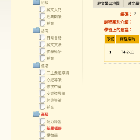
初級
藏文學習地圖
藏文學
藏文入門
編碼：
2
經典朗讀
課程類別介紹：
補充
學習上的建議：
基礎
日常會話
序號
課程編碼
藏文文法
佛學術語
T4-2-11
1
補充
進階
三主要道導讀
心經導讀
修次中篇
安樂道導讀
經典導讀
補充
高級
聽力練習
新學擇眼
攝類學