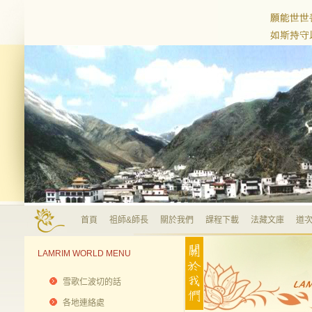
首頁
祖師&師長
關於我們
課程下載
法藏文庫
道次
LAMRIM WORLD MENU
雪歌仁波切的話
各地連絡處