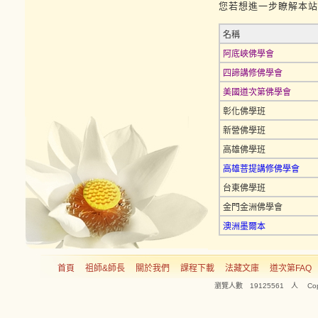
您若想進一步瞭解本站
名稱
阿底峽佛學
會
四諦講
修佛學
會
美國道次第佛學
會
彰化佛學班
新營佛學班
高雄佛學班
高雄菩提講修佛學會
台東佛學班
金門金洲佛學會
澳洲墨爾本
首頁
祖師&師長
關於我們
課程下載
法藏文庫
道次第FAQ
瀏覽人數 19125561 人 Copyright