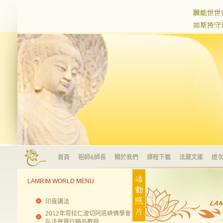
首頁
祖師&師長
關於我們
課程下載
法藏文庫
道次
LAMRIM WORLD MENU
印度講法
2012年穹拉仁波切阿底峽佛學會
弘法普賢行願品教授