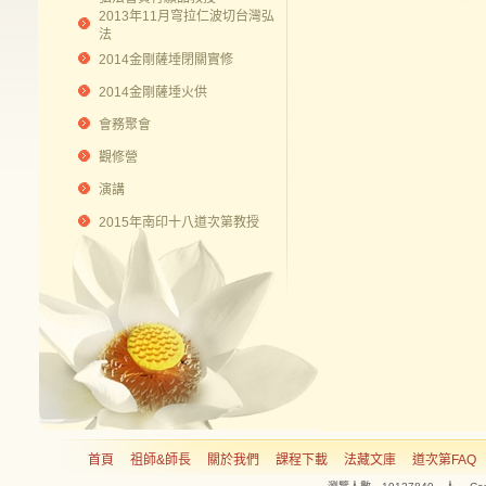
2013年11月穹拉仁波切台灣弘
法
2014金剛薩埵閉關實修
2014金剛薩埵火供
會務聚會
觀修營
演講
2015年南印十八道次第教授
首頁
祖師&師長
關於我們
課程下載
法藏文庫
道次第FAQ