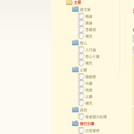
主要
道次第
略論
廣論
菩薩戒
補充
修心
入行論
修心七義
補充
止觀
攝類學
宗義
地道
止觀
補充
其他
尊者開示析釋
修行引導
日常實修