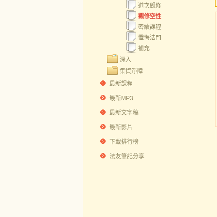
道次觀修
觀修空性
密續課程
懺悔法門
補充
深入
集資淨障
最新課程
最新MP3
最新文字稿
最新影片
下載排行榜
法友筆記分享