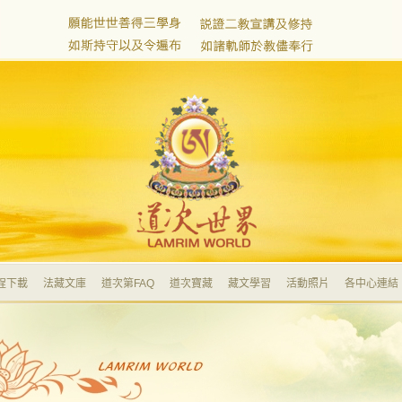
程下載
法藏文庫
道次第FAQ
道次寶藏
藏文學習
活動照片
各中心連結