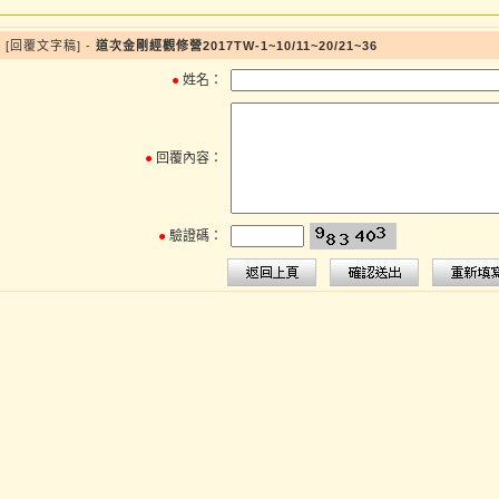
[回覆文字稿] -
道次金剛經觀修營2017TW-1~10/11~20/21~36
●
姓名：
●
回覆內容：
●
驗證碼：