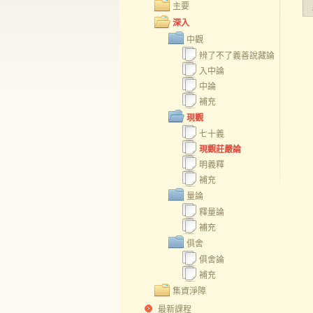
主要
深入
中觀
辨了不了義善說藏論
入中論
中論
補充
現觀
七十義
現觀莊嚴論
明義釋
補充
量論
釋量論
補充
俱舍
俱舍論
補充
集資淨障
最新課程