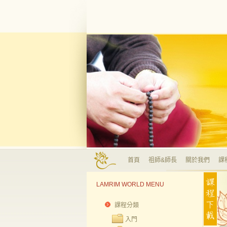
首頁
祖師&師長
關於我們
課
LAMRIM WORLD MENU
課程分類
入門