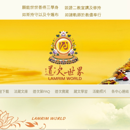
程下載
法藏文庫
道次第FAQ
道次寶藏
藏文學習
活動照片
各中心連結