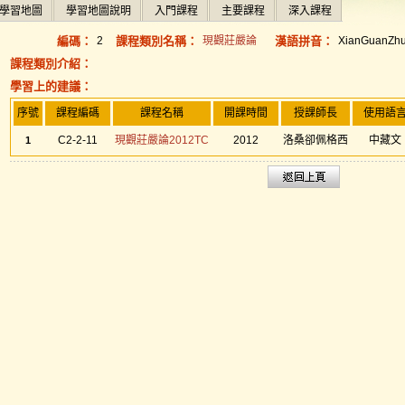
學習地圖
學習地圖說明
入門課程
主要課程
深入課程
編碼：
2
課程類別名稱：
現觀莊嚴論
漢語拼音：
XianGuanZh
課程類別介紹：
學習上的建議：
序號
課程編碼
課程名稱
開課時間
授課師長
使用語
C2-2-11
現觀莊嚴論2012TC
2012
洛桑卻佩格西
中藏文
1