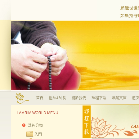
首頁
祖師&師長
關於我們
課程下載
法藏文庫
道次
LAMRIM WORLD MENU
課程分類
入門