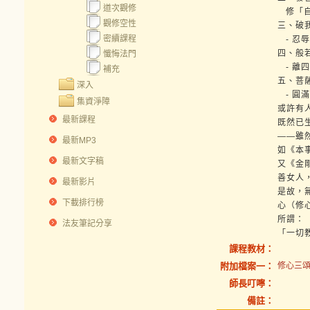
道次觀修
修「自
觀修空性
三、破我
密續課程
- 忍
四、般若
懺悔法門
- 離
補充
五、菩薩
深入
- 圓
集資淨障
或許有
最新課程
既然已
——雖
最新MP3
如《本
最新文字稿
又《金
善女人
最新影片
是故，
下載排行榜
心（修
所謂：
法友筆記分享
「一切
課程教材：
附加檔案一：
修心三頌(
師長叮嚀：
備註：