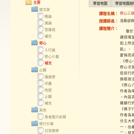
主要
學習地圖
學習地圖說
道次第
課程名稱：
修心三頌2
略論
授課師長：
洛桑卻
廣論
課程簡介：
菩薩戒
鑒於弟
補充
講授噶
修心
如上所
飢」、
入行論
憂悔而
修心七義
.《修
補充
修心次
止觀
從前行
攝類學
換取捨
宗義
《修心
地道
作者為
止觀
。內容
薩願行
補充
《佛子
其他
作者為
尊者開示析釋
分五大
修行引導
一、出
日常實修
二、發菩