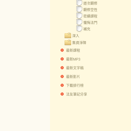
道次觀修
觀修空性
密續課程
懺悔法門
補充
深入
集資淨障
最新課程
最新MP3
最新文字稿
最新影片
下載排行榜
法友筆記分享