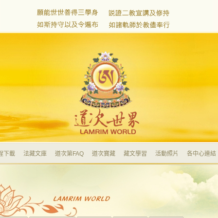
程下載
法藏文庫
道次第FAQ
道次寶藏
藏文學習
活動照片
各中心連結