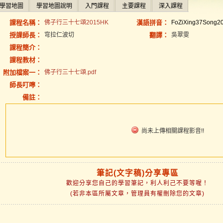
學習地圖
學習地圖說明
入門課程
主要課程
深入課程
課程名稱：
佛子行三十七頌2015HK
漢語拼音：
FoZiXing37Song2
授課師長：
穹拉仁波切
翻譯：
吳翠雯
課程簡介：
課程教材：
附加檔案一：
佛子行三十七頌.pdf
師長叮嚀：
備註：
尚未上傳相關課程影音!!
筆記(文字稿)分享專區
歡迎分享您自己的學習筆記，利人利己不要等喔！
(若非本區所屬文章，管理員有權刪除您的文章)