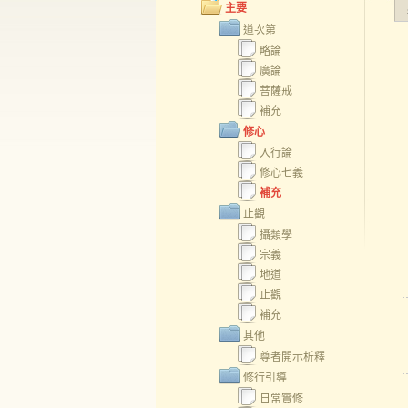
主要
道次第
略論
廣論
菩薩戒
補充
修心
入行論
修心七義
補充
止觀
攝類學
宗義
地道
止觀
補充
其他
尊者開示析釋
修行引導
日常實修