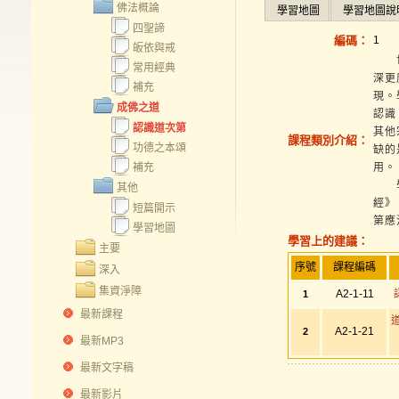
佛法概論
學習地圖
學習地圖說
四聖諦
編碼：
1
皈依與戒
世尊
常用經典
深更
補充
現。
成佛之道
認識
認識道次第
其他
課程類別介紹：
功德之本頌
缺的
補充
用。
學習
其他
經》
短篇開示
第應
學習地圖
學習上的建議：
主要
序號
課程編碼
深入
集資淨障
A2-1-11
1
最新課程
A2-1-21
2
最新MP3
最新文字稿
最新影片