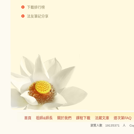
下載排行榜
法友筆記分享
首頁
祖師&師長
關於我們
課程下載
法藏文庫
道次第FAQ
瀏覽人數 19135371 人 Copyright