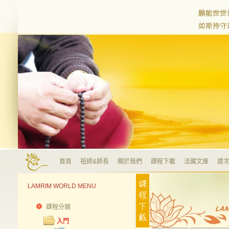
首頁
祖師&師長
關於我們
課程下載
法藏文庫
道次
LAMRIM WORLD MENU
課程分類
入門