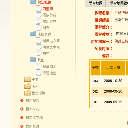
佛法概論
學習地圖
學習地圖說
四聖諦
課程名稱：
三轉法輪經
皈依與戒
授課師長：
雪歌仁
常用經典
課程簡介：
補充
佛說三
課程教材：
成佛之道
認識道次第
附加檔案一：
佛說三轉法
功德之本頌
師長叮嚀：
補充
備註：
其他
短篇開示
序號
上課日期
學習地圖
主要
2008-10-30
003
深入
2008-09-20
002
集資淨障
最新課程
2008-09-19
001
最新MP3
最新文字稿
最新影片