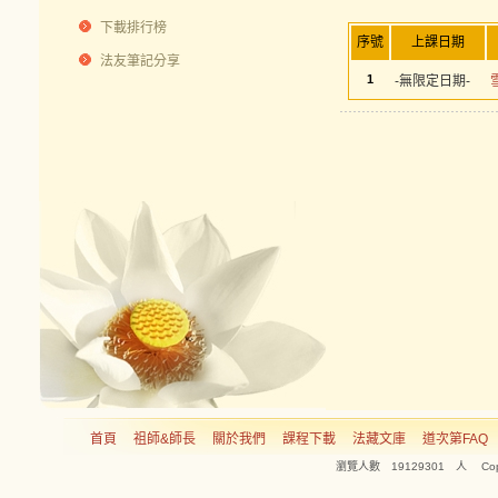
下載排行榜
序號
上課日期
法友筆記分享
1
-無限定日期-
首頁
祖師&師長
關於我們
課程下載
法藏文庫
道次第FAQ
瀏覽人數 19129301 人 Copyright