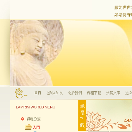
首頁
祖師&師長
關於我們
課程下載
法藏文庫
道次
LAMRIM WORLD MENU
課程分類
入門